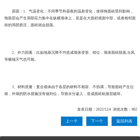
原因：1、气温变化：不同季节和昼夜的温差变化，使得饰面砖受到影响，
饰面层会产生局部应力集中在纵横墙体上，若是在大面积墙面中部，或者相邻面
砖的局部挤压，面砖就会脱落。
2、外力因素：比如地基沉降不均造成墙体变形、错位，墙体面砖脱落;台风
等极端天气也可能。
3、材料质量：复合墙体由于各层的材料不相容、不协调，导致面砖产生位
移，外墙的防水措施没有做到位，导致水分渗入，造成面砖粘接层破坏。
发表日期：2022/12/4 浏览次数：902
上一个
下一个
返回列表