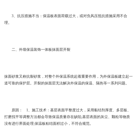
3、抗压措施不当：保温板表面荷载过大，或对负风压抵抗措施采用不合
理。
二、外墙保温装饰一体板抹面层开裂
抹面砂浆又称抗裂砂浆，对整个外保温系统起着重要作用，为外保温板建立起一
道可靠的保护层。开裂的抹面层无法解决外保温的保温、隔热等一系列问题。
原因： 1、施工技术：基层表面平整度过大，采用黏结剂厚度、多层板、
打磨找平等调整方法都会导致保温质量存在缺陷;基层表面的灰尘、颗粒等物质
没有进行界面处理;保温板粘结面积过小，不符合规范。