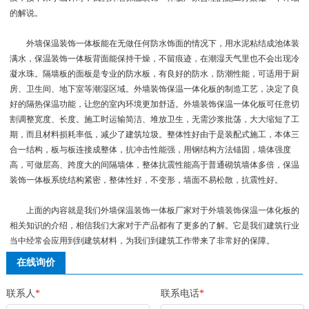
的解说。
外墙保温装饰一体板能在无做任何防水饰面的情况下，用水泥粘结成池体装
满水，保温装饰一体板背面能保持干燥，不留痕迹，在潮湿天气里也不会出现冷
凝水珠。隔墙板的面板是专业的防水板，有良好的防水，防潮性能，可适用于厨
房、卫生间、地下室等潮湿区域。外墙装饰保温一体化板的制造工艺，决定了良
好的隔热保温功能，让您的室内环境更加舒适。外墙装饰保温一体化板可任意切
割调整宽度、长度。施工时运输简洁、堆放卫生，无需沙浆批荡，大大缩短了工
期，而且材料损耗率低，减少了建筑垃圾。整体性好由于是装配式施工，本体三
合一结构，板与板连接成整体，抗冲击性能强，用钢结构方法锚固，墙体强度
高，可做层高、跨度大的间隔墙体，整体抗震性能高于普通砌筑墙体多倍，保温
装饰一体板系统结构紧密，整体性好，不变形，墙面不易松散，抗震性好。
上面的内容就是我们外墙保温装饰一体板厂家对于外墙装饰保温一体化板的
相关知识的介绍，相信我们大家对于产品都有了更多的了解。它是我们建筑行业
当中经常会应用到到建筑材料，为我们到建筑工作带来了非常好的保障。
在线询价
联系人
*
联系电话
*